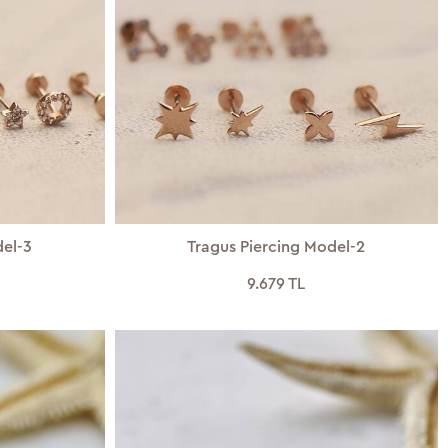
del-3
Tragus Piercing Model-2
9.679 TL