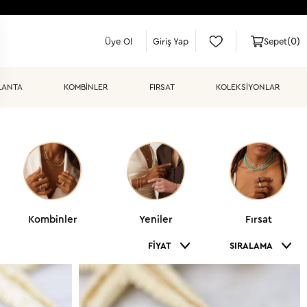
(
0
)
Üye Ol
Giriş Yap
Sepet
LANTA
KOMBİNLER
FIRSAT
KOLEKSIYONLAR
Kombinler
Yeniler
Fırsat
FIYAT
SIRALAMA