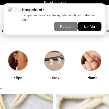
Fırsatları Keşfet!
KÜPE
HALHAL
ŞAHMERAN
ERKEK
PIR
Küpe
Erkek
Pırlanta
er