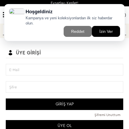
Fırsatları Keşfet!
(
0
)
ÜYE GIRIŞI
E-Mail
Şifre
GIRIŞ YAP
Şifremi Unuttum
ÜYE OL