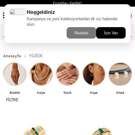
Fırsatları Keşfet!
(
0
)
Anasayfa
YÜZÜK
Bileklik
Kolye
Yüzük
Küpe
Erkek
FILTRE