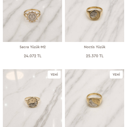
Sacra Yüzük-M2
Noctis Yüzük
24.072 TL
25.370 TL
YENI
YENI