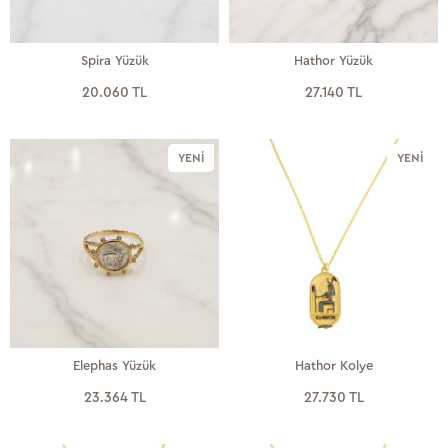
Spira Yüzük
Hathor Yüzük
20.060 TL
27.140 TL
YENI
YENI
Elephas Yüzük
Hathor Kolye
23.364 TL
27.730 TL