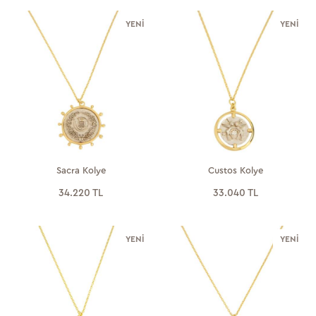
YENI
YENI
Sacra Kolye
Custos Kolye
34.220 TL
33.040 TL
YENI
YENI