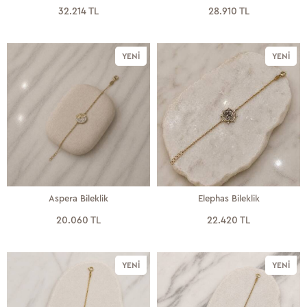
32.214 TL
28.910 TL
YENI
YENI
Aspera Bileklik
Elephas Bileklik
20.060 TL
22.420 TL
YENI
YENI