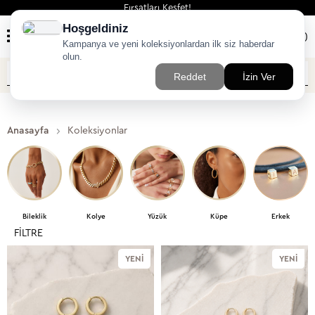
Fırsatları Keşfet!
(
0
)
Anasayfa
Koleksiyonlar
Bileklik
Kolye
Yüzük
Küpe
Erkek
FILTRE
YENI
YENI