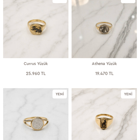
Currus Yüzük
Athena Yüzük
25.960 TL
19.470 TL
YENI
YENI