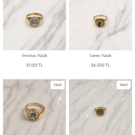
İnvictus Yüzük
Ceres Yüzük
21.122 TL
26.550 TL
YENI
YENI