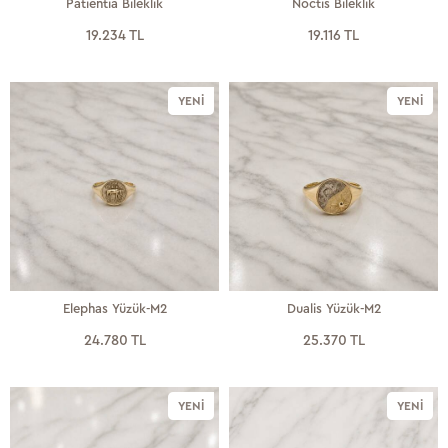
Patientia Bileklik
Noctis Bileklik
19.234 TL
19.116 TL
YENI
YENI
Elephas Yüzük-M2
Dualis Yüzük-M2
24.780 TL
25.370 TL
YENI
YENI