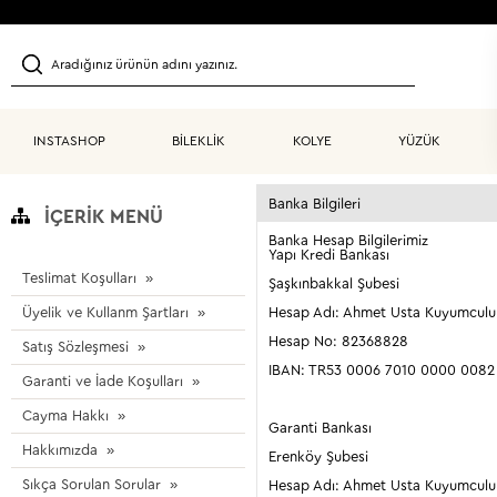
INSTASHOP
BİLEKLİK
KOLYE
YÜZÜK
Banka Bilgileri
İÇERIK MENÜ
Banka Hesap Bilgilerimiz
Yapı Kredi Bankası
Teslimat Koşulları
Şaşkınbakkal Şubesi
Üyelik ve Kullanm Şartları
Hesap Adı: Ahmet Usta Kuyumculuk 
Hesap No: 82368828
Satış Sözleşmesi
IBAN: TR53 0006 7010 0000 0082
Garanti ve İade Koşulları
Cayma Hakkı
Garanti Bankası
Hakkımızda
Erenköy Şubesi
Sıkça Sorulan Sorular
Hesap Adı: Ahmet Usta Kuyumculuk 