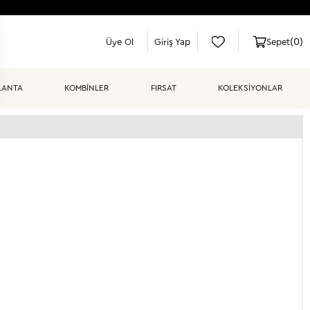
(
0
)
Üye Ol
Giriş Yap
Sepet
LANTA
KOMBİNLER
FIRSAT
KOLEKSIYONLAR